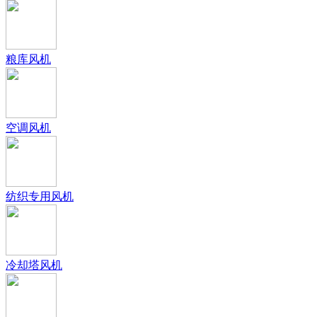
粮库风机
空调风机
纺织专用风机
冷却塔风机