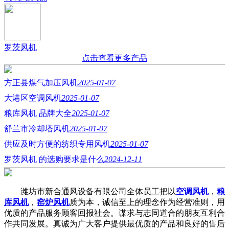
罗茨风机
点击查看更多产品
方正县煤气加压风机
2025-01-07
大港区空调风机
2025-01-07
粮库风机 品牌大全
2025-01-07
舒兰市冷却塔风机
2025-01-07
供应及时方便的纺织专用风机
2025-01-07
罗茨风机 的选购要求是什么
2024-12-11
潍坊市新合通风设备有限公司全体员工把以
空调风机
，
粮
库风机
，
窑炉风机
质为本，诚信至上的理念作为经营准则，用
优质的产品服务顾客回报社会。谋求与志同道合的朋友互利合
作共同发展。真诚为广大客户提供最优质的产品和良好的售后