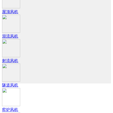
屋顶风机
混流风机
射流风机
隧道风机
窑炉风机