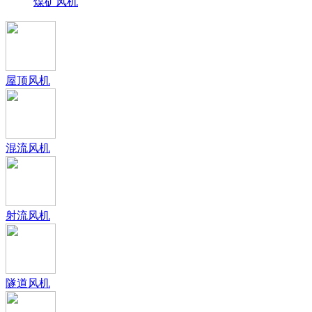
煤矿风机
屋顶风机
混流风机
射流风机
隧道风机