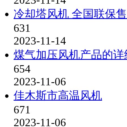
冷却塔风机 全国联保
631
2023-11-14
煤气加压风机产品的详
654
2023-11-06
佳木斯市高温风机
671
2023-11-06